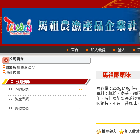
首頁
加入最愛
登入
公司簡介
關於馬祖農漁產品
地理位置
馬祖酥原味
分類清單
內容量：250g±10g
本週促銷
原料：麵粉、麥芽，麵
年，時任國防部長的經國
漁產品類
味獨特，別有一番風味
農特產類
推薦親友
加入收藏