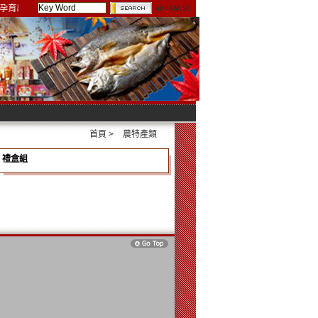
孕育出肉質如豆腐般口感的珍品食材 馬祖黃魚 最好的推薦 希望你們也會喜歡
首頁
>
農特產類
禮盒組