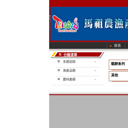
首頁
分類清單
本週促銷
糕餅系列
漁產品類
其他
農特產類