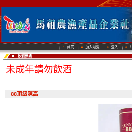
首頁
加入最愛
登入
飲酒標語
未成年請勿飲酒
88頂級陳高